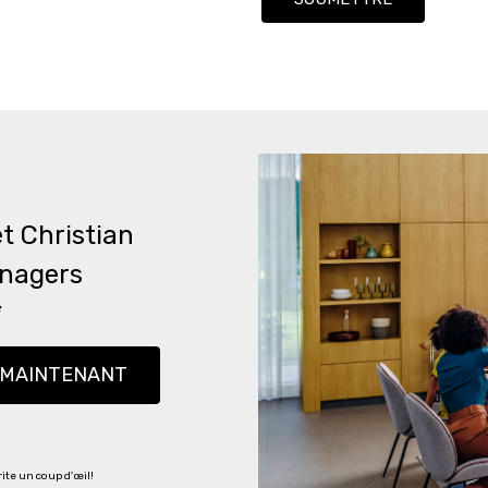
t Christian
énagers
*
 MAINTENANT
rite un coup d'œil!